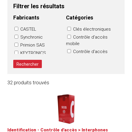
Filtrer les résultats
Fabricants
Catégories
CASTEL
Clés électroniques
Synchronic
Contrôle d'accès
mobile
Primion SAS
Contrôle d'accès
KEYTRONICS
sur IP
Sécurité
Interphones
Communications SAS
(Resideo)
Lecteurs
Fichet Group
Logiciels de gestion
32 produits trouvés
SELEPSO
Systèmes de
contrôle d'accès
Identification - Contrôle d'accès
>
Interphones