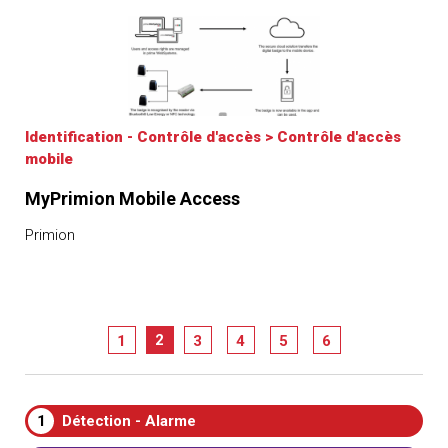
Identification - Contrôle d'accès
>
Contrôle d'accès
mobile
MyPrimion Mobile Access
Primion
2
1
3
4
5
6
1
Détection - Alarme