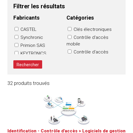
Filtrer les résultats
Fabricants
Catégories
CASTEL
Clés électroniques
Synchronic
Contrôle d'accès
mobile
Primion SAS
Contrôle d'accès
KEYTRONICS
sur IP
Sécurité
Interphones
Communications SAS
(Resideo)
Lecteurs
Fichet Group
Logiciels de gestion
32 produits trouvés
SELEPSO
Systèmes de
contrôle d'accès
Identification - Contrôle d'accès
>
Logiciels de gestion