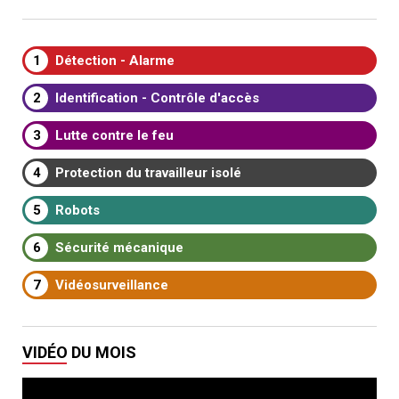
1
Détection - Alarme
2
Identification - Contrôle d'accès
3
Lutte contre le feu
4
Protection du travailleur isolé
5
Robots
6
Sécurité mécanique
7
Vidéosurveillance
VIDÉO DU MOIS