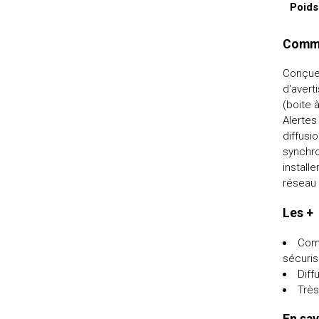
Poids
Comme
Conçue
d'avert
(boite 
Alertes
diffusi
synchro
install
réseau 
Les +
Comm
sécuri
Diff
Très