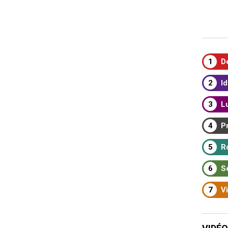
1
Dé
2
Id
3
Lu
4
Pr
5
Ro
6
Sé
7
Vi