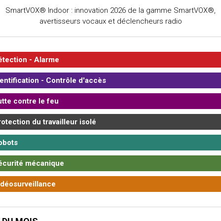
SmartVOX® Indoor : innovation 2026 de la gamme SmartVOX®,
avertisseurs vocaux et déclencheurs radio
tection - Alarme
entification - Contrôle d'accès
tte contre le feu
otection du travailleur isolé
bots
curité mécanique
déosurveillance