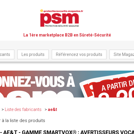
La 1ère marketplace B2B en Sûreté-Sécurité
icants
Les produits
Référencez vos produits
Site Maga
Liste des fabricants
ae&t
 à la liste des produits
 - AE&T - GAMME SMARTVOX® : AVERTISSEURS VOC