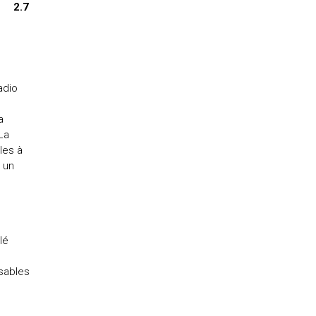
2.7
adio
a
La
les à
 un
lé
sables