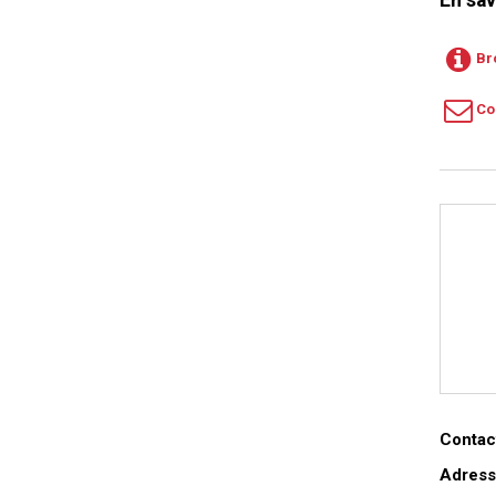
En sav
Br
Co
Contact
Adress