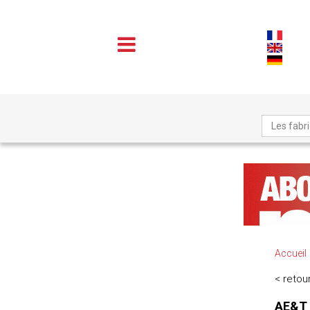
Les fabr
Accueil
< retour
AE&T