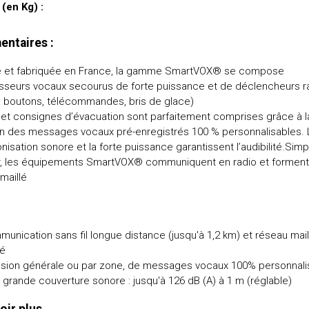
 (en Kg) :
ntaires :
 et fabriquée en France, la gamme SmartVOX® se compose
isseurs vocaux secourus de forte puissance et de déclencheurs r
à boutons, télécommandes, bris de glace)
 et consignes d’évacuation sont parfaitement comprises grâce à l
on des messages vocaux pré-enregistrés 100 % personnalisables. 
nisation sonore et la forte puissance garantissent l’audibilité.Simp
er, les équipements SmartVOX® communiquent en radio et forment
maillé
unication sans fil longue distance (jusqu'à 1,2 km) et réseau mail
sé
usion générale ou par zone, de messages vocaux 100% personnali
 grande couverture sonore : jusqu'à 126 dB (A) à 1 m (réglable)