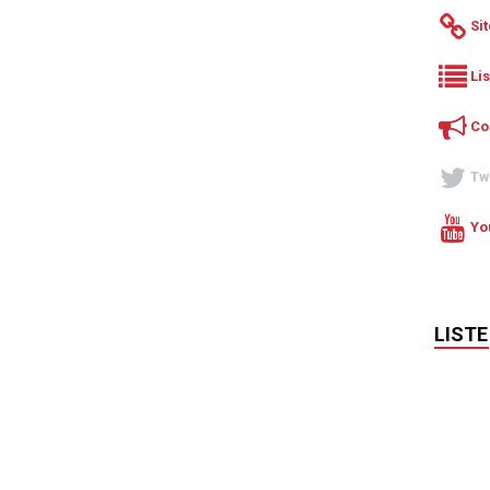
Si
Li
Co
Tw
Yo
LISTE