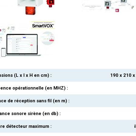
sions (L x l x H en cm) :
190 x 210 x
ence opérationnelle (en MHZ) :
nce de réception sans fil (en m) :
ance sonore sirène (en db) :
e détecteur maximum :
i